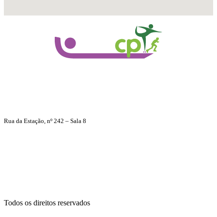
Morada
Rua da Estação, nº 242 – Sala 8
4760-084 Vila Nova de Famalicão
E-mail
anacp2009@gmail.com
Todos os direitos reservados